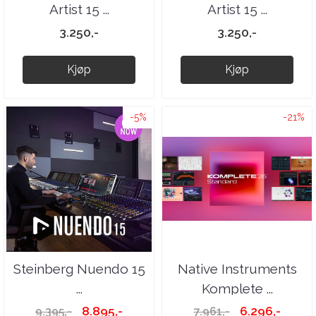
Artist 15 ...
Artist 15 ...
3.250,-
3.250,-
Kjøp
Kjøp
-5%
-21%
Steinberg Nuendo 15
Native Instruments
...
Komplete ...
8.895,-
6.296,-
9.395,-
7.961,-