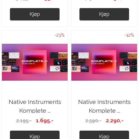
Kjøp
Kjøp
-23%
-12%
Native Instruments
Native Instruments
Komplete ...
Komplete ...
1.695,-
2.290,-
2.195,-
2.590,-
Kjøp
Kjøp