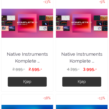
-13%
-9%
Native Instruments
Native Instruments
Komplete ...
Komplete ...
2.595,-
3.995,-
2.995,-
4.395,-
Kjøp
Kjøp
-18%
-13%