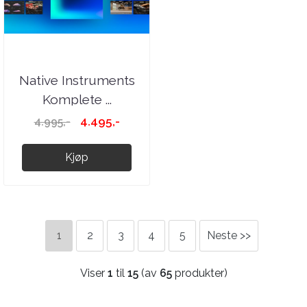
Native Instruments
Komplete ...
4.495,-
4.995,-
Kjøp
1
2
3
4
5
Neste >>
Viser
1
til
15
(av
65
produkter)