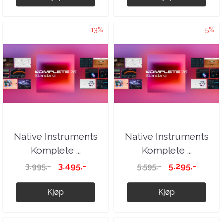
-13%
-5%
Native Instruments
Native Instruments
Komplete ...
Komplete ...
3.495,-
5.295,-
3.995,-
5.595,-
Kjøp
Kjøp