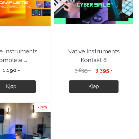
e Instruments
Native Instruments
omplete ...
Kontakt 8
1.190,-
3.395,-
3.895,-
Kjøp
Kjøp
-25%