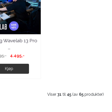
g Wavelab 13 Pro
...
4.495,-
95,-
Kjøp
Viser
31
til
45
(av
65
produkter)