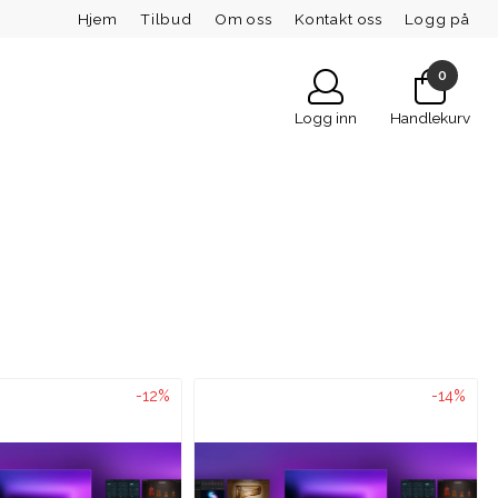
Hjem
Tilbud
Om oss
Kontakt oss
Logg på
0
Logg inn
Handlekurv
-12%
-14%