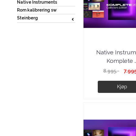
Native Instruments
Rom kalibrering sw
Steinberg
Native Instru
Komplete ..
7.995
8.995,-
Kjøp