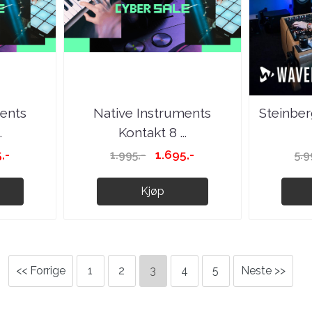
ments
Native Instruments
Steinber
.
Kontakt 8 ...
,-
1.695,-
1.995,-
5.9
Kjøp
<< Forrige
1
2
3
4
5
Neste >>