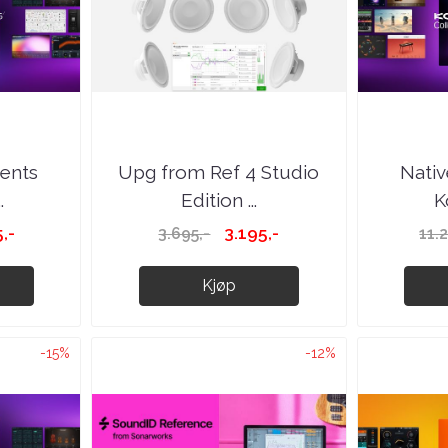
ments
Upg from Ref 4 Studio
Nativ
.
Edition ...
K
,-
3.195,-
3.695,-
11.
Kjøp
-15%
-12%