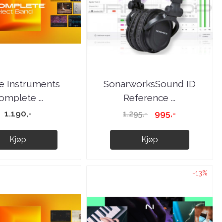
e Instruments
SonarworksSound ID
omplete ...
Reference ...
1.190,-
995,-
1.295,-
Kjøp
Kjøp
-13%