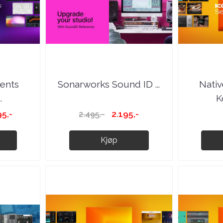
ments
Sonarworks Sound ID ...
Nativ
.
K
5,-
2.195,-
2.495,-
Kjøp