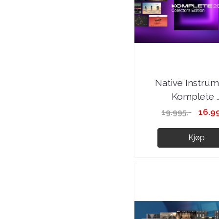
Native Instru
Komplete ..
16.99
19.995,-
Kjøp