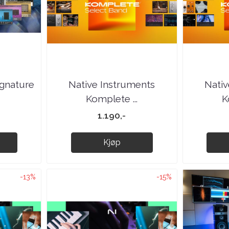
ignature
Native Instruments
Nativ
Komplete ...
K
1.190,-
Kjøp
-13%
-15%