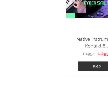
Native Instru
Kontakt 8 ..
1.295
1.495,-
Kjøp