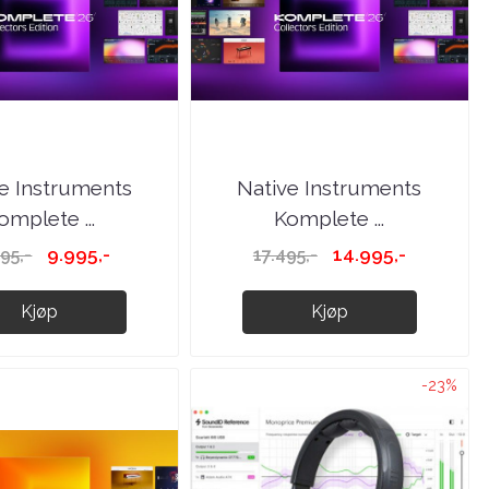
e Instruments
Native Instruments
omplete ...
Komplete ...
9.995,-
14.995,-
295,-
17.495,-
Kjøp
Kjøp
-23%