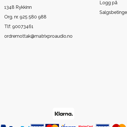
Logg på
1348 Rykkinn
Salgsbetinge
Org. nr. 925 580 988
Tlf:
90073461
ordremottak@matrixproaudio.no