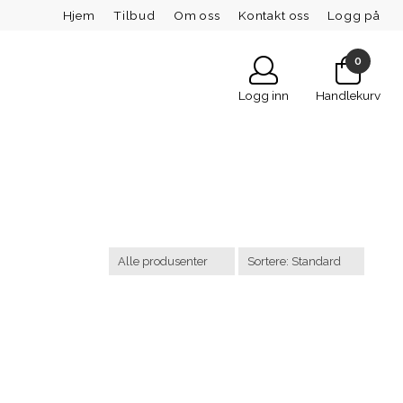
Hjem
Tilbud
Om oss
Kontakt oss
Logg på
0
Logg inn
Handlekurv