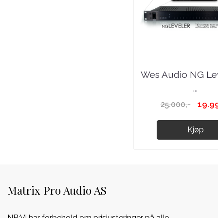
Wes Audio NG Lev
...
19.9
25.000,-
Kjøp
Matrix Pro Audio AS
NB:Vi har forbehold om prisjusteringer på alle