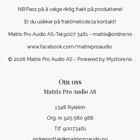
NB:Pass på å velge riktig frakt på produktene!
Er du usikker på fraktmetode,ta kontakt!
Matrix Pro Audio AS-Tel:
9007 3461
- matrix@online.no
www.facebook.com/matrixproaudio
© 2026 Matrix Pro Audio AS - Powered by
Mystore.no
Om oss
Matrix Pro Audio AS
1348 Rykkinn
Org. nr. 925 580 988
Tlf:
90073461
ordremottak@matrixproaudio.no