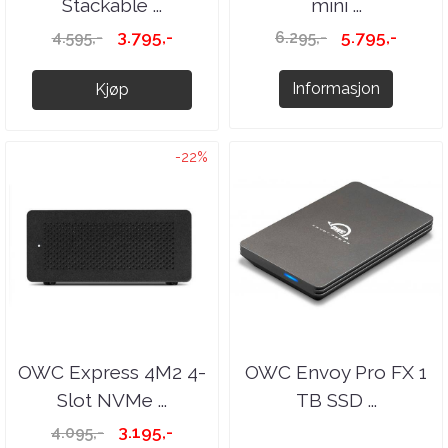
Stackable ...
mini ...
3.795,-
5.795,-
4.595,-
6.295,-
Informasjon
Kjøp
-22%
OWC Express 4M2 4-
OWC Envoy Pro FX 1
Slot NVMe ...
TB SSD ...
3.195,-
4.095,-