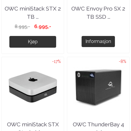
OWC miniStack STX 2
OWC Envoy Pro SX 2
TB ...
TB SSD ...
6.995,-
8.995,-
Informasjon
Kjøp
-17%
-8%
OWC miniStack STX
OWC ThunderBay 4