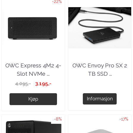
-22%
OWC Express 4M2 4-
OWC Envoy Pro SX 2
Slot NVMe ...
TB SSD ...
3.195,-
4.095,-
Informasjon
Kjøp
-8%
-17%