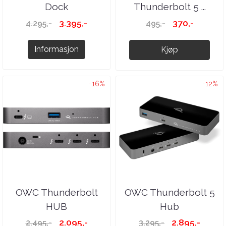
Dock
Thunderbolt 5 ...
3.395,-
370,-
4.295,-
495,-
Informasjon
Kjøp
-16%
-12%
OWC Thunderbolt
OWC Thunderbolt 5
HUB
Hub
2.095,-
2.895,-
2.495,-
3.295,-