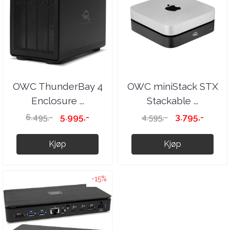
OWC ThunderBay 4
OWC miniStack STX
Enclosure ...
Stackable ...
5.995,-
3.795,-
6.495,-
4.595,-
Kjøp
Kjøp
-15%