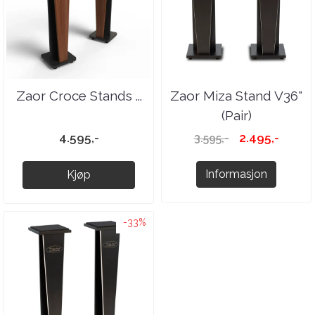
Zaor Croce Stands ...
Zaor Miza Stand V36"
(Pair)
4.595,-
2.495,-
3.595,-
Informasjon
Kjøp
-33%