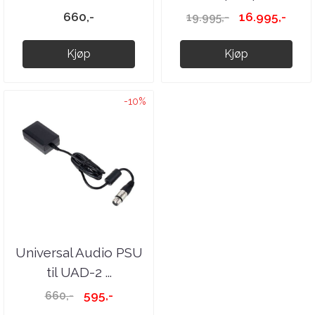
660,-
16.995,-
19.995,-
Kjøp
Kjøp
-10%
Universal Audio PSU
til UAD-2 ...
595,-
660,-