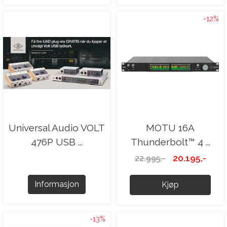
-12%
Universal Audio VOLT
MOTU 16A
476P USB ...
Thunderbolt™ 4 ...
20.195,-
22.995,-
Informasjon
Kjøp
-13%