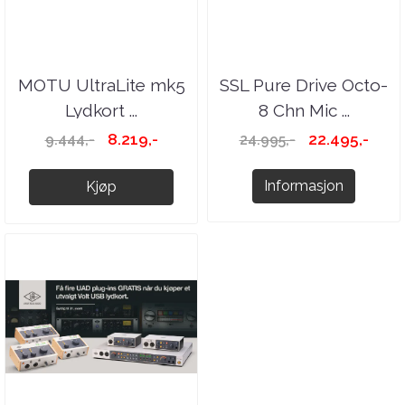
MOTU UltraLite mk5
SSL Pure Drive Octo-
Lydkort ...
8 Chn Mic ...
8.219,-
22.495,-
9.444,-
24.995,-
Informasjon
Kjøp