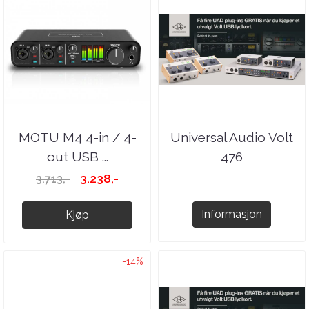
MOTU M4 4-in / 4-
Universal Audio Volt
out USB ...
476
3.238,-
3.713,-
Informasjon
Kjøp
-14%