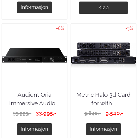
Informasjon
Kjøp
-6%
-3%
Audient Oria
Metric Halo 3d Card
Immersive Audio ...
for with ...
33.995,-
9.540,-
35.995,-
9.840,-
Informasjon
Informasjon