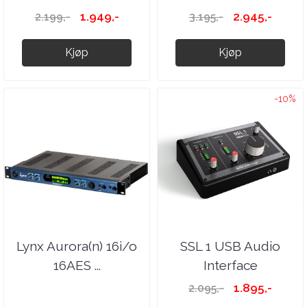
1.949,-
2.945,-
2.199,-
3.195,-
Kjøp
Kjøp
-10%
Lynx Aurora(n) 16i/o
SSL 1 USB Audio
16AES ...
Interface
1.895,-
2.095,-