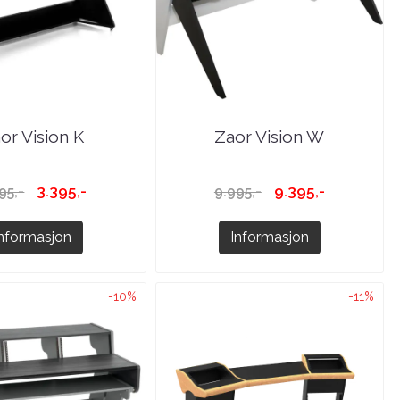
or Vision K
Zaor Vision W
3.395,-
9.395,-
95,-
9.995,-
Informasjon
Informasjon
-10%
-11%