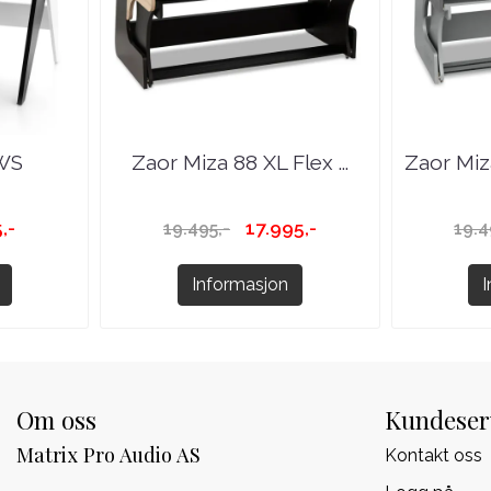
 WS
Zaor Miza 88 XL Flex ...
Zaor Miz
,-
17.995,-
19.495,-
19.4
Informasjon
Om oss
Kundeser
Matrix Pro Audio AS
Kontakt oss