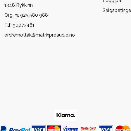
Logg på
1348 Rykkinn
Salgsbetinge
Org. nr. 925 580 988
Tlf:
90073461
ordremottak@matrixproaudio.no