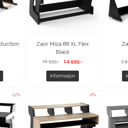
duction
Zaor Miza 88 XL Flex
Za
Black
14.995,-
16.995,-
3.9
Informasjon
-12%
-8%