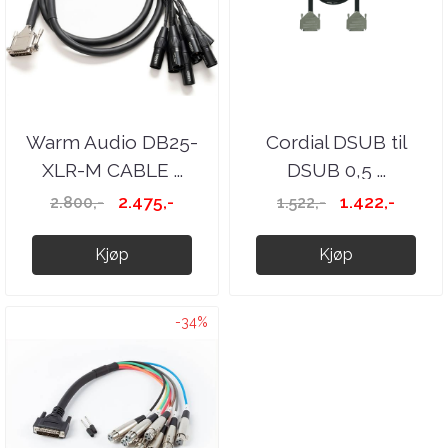
Warm Audio DB25-
Cordial DSUB til
XLR-M CABLE ...
DSUB 0,5 ...
2.475,-
1.422,-
2.800,-
1.522,-
Kjøp
Kjøp
-34%