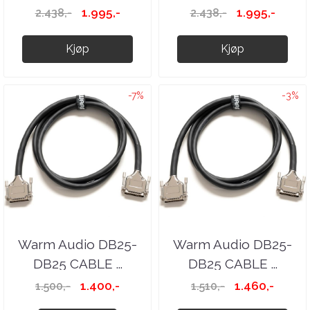
1.995,-
1.995,-
2.438,-
2.438,-
Kjøp
Kjøp
-7%
-3%
Warm Audio DB25-
Warm Audio DB25-
DB25 CABLE ...
DB25 CABLE ...
1.400,-
1.460,-
1.500,-
1.510,-