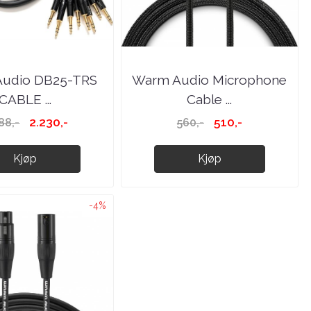
udio DB25-TRS
Warm Audio Microphone
CABLE ...
Cable ...
2.230,-
510,-
88,-
560,-
Kjøp
Kjøp
-4%