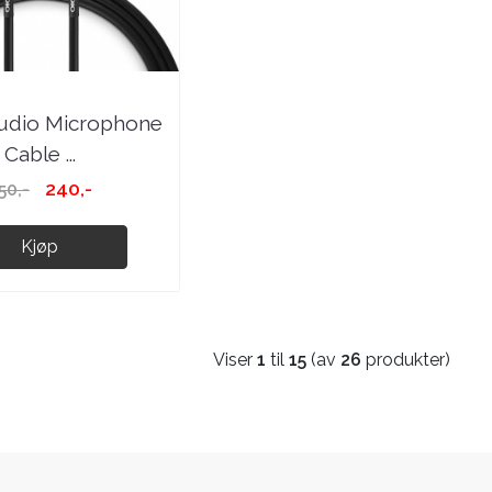
dio Microphone
Cable ...
240,-
50,-
Kjøp
Viser
1
til
15
(av
26
produkter)