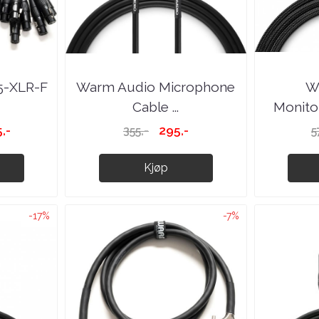
5-XLR-F
Warm Audio Microphone
W
Cable ...
Monitor
,-
295,-
355,-
5
Kjøp
-17%
-7%