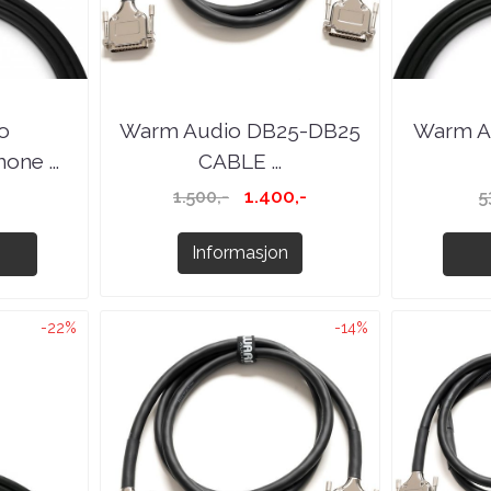
o
Warm Audio DB25-DB25
Warm A
ne ...
CABLE ...
1.400,-
1.500,-
5
Informasjon
-22%
-14%