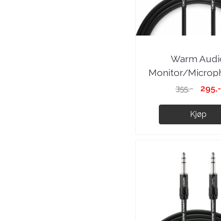
Warm Audi
Monitor/Micropho
295,-
355,-
Kjøp