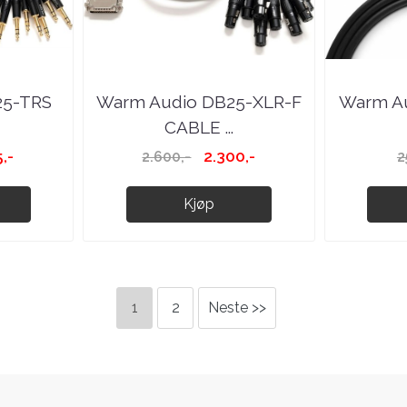
25-TRS
Warm Audio DB25-XLR-F
Warm Au
CABLE ...
,-
2.300,-
2.600,-
2
Kjøp
1
2
Neste >>