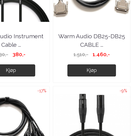
udio Instrument
Warm Audio DB25-DB25
Cable ...
CABLE ...
380,-
1.460,-
30,-
1.510,-
Kjøp
Kjøp
-17%
-9%