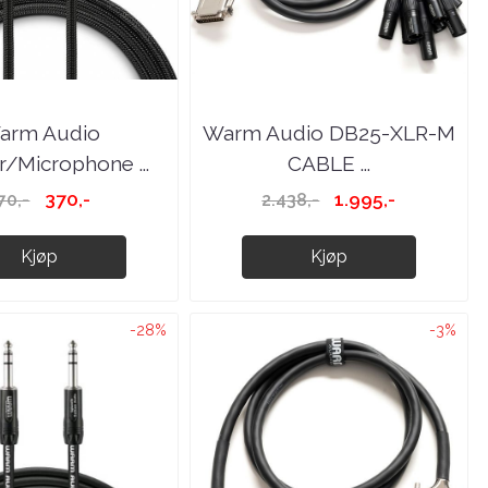
arm Audio
Warm Audio DB25-XLR-M
/Microphone ...
CABLE ...
370,-
1.995,-
70,-
2.438,-
Kjøp
Kjøp
-28%
-3%