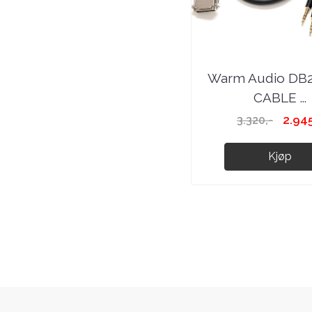
Warm Audio DB
CABLE ...
2.945
3.320,-
Kjøp