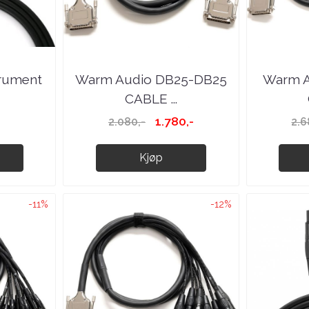
rument
Warm Audio DB25-DB25
Warm A
CABLE ...
-
1.780,-
2.080,-
2.6
Kjøp
-11%
-12%