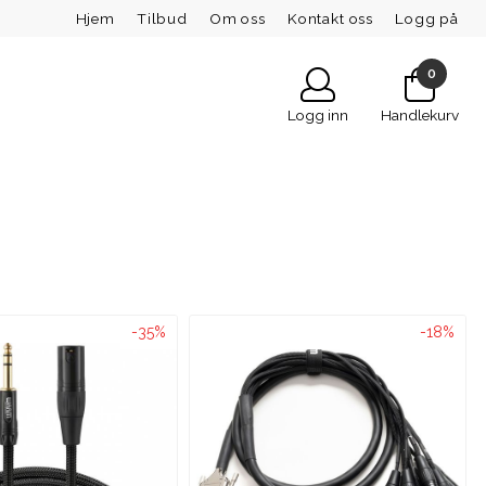
Hjem
Tilbud
Om oss
Kontakt oss
Logg på
0
Logg inn
Handlekurv
-35%
-18%