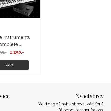
e Instruments
omplete ...
1.250,-
95,-
Kjøp
vice
Nyhetsbrev
Meld deg på nyhetsbrevet vårt for å
få oppdateringer fra oss.