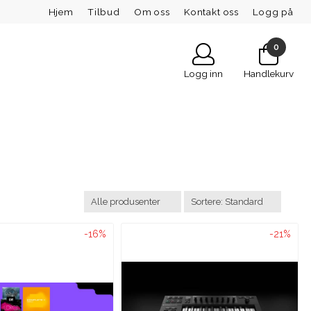
Hjem
Tilbud
Om oss
Kontakt oss
Logg på
0
Logg inn
Handlekurv
-16%
-21%