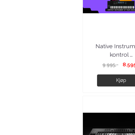
Native Instru
kontrol ...
8.595
9.995,-
Kjøp