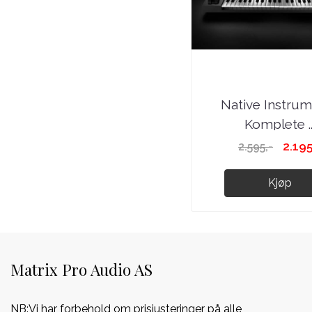
Native Instru
Komplete ..
2.195
2.595,-
Kjøp
Matrix Pro Audio AS
NB:Vi har forbehold om prisjusteringer på alle