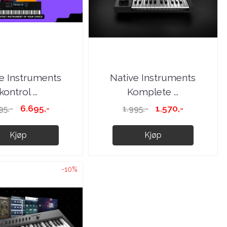
e Instruments
Native Instruments
kontrol ...
Komplete ...
6.695,-
1.570,-
95,-
1.995,-
Kjøp
Kjøp
-10%