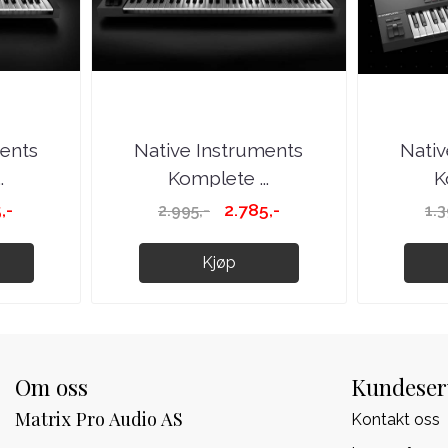
ments
Native Instruments
Nativ
.
Komplete ...
K
,-
2.785,-
2.995,-
1.3
Kjøp
Om oss
Kundeser
Matrix Pro Audio AS
Kontakt oss