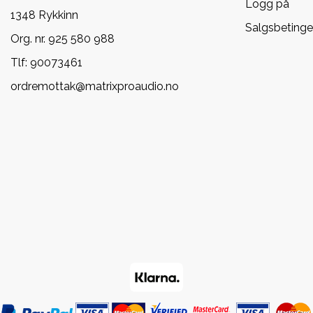
Logg på
1348 Rykkinn
Salgsbetinge
Org. nr. 925 580 988
Tlf:
90073461
ordremottak@matrixproaudio.no