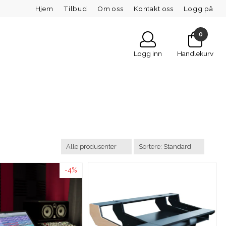
Hjem
Tilbud
Om oss
Kontakt oss
Logg på
0
Logg inn
Handlekurv
-4%