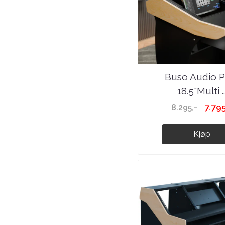
Buso Audio Pi
18.5"Multi ..
7.795
8.295,-
Kjøp