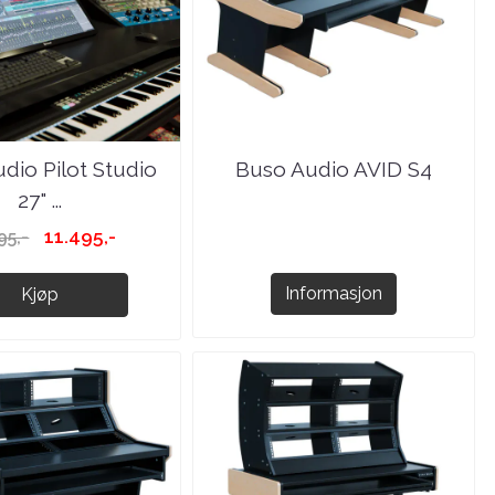
dio Pilot Studio
Buso Audio AVID S4
27" ...
11.495,-
95,-
Informasjon
Kjøp