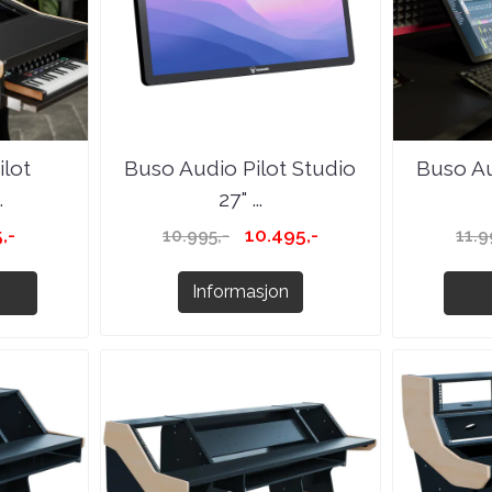
lot
Buso Audio Pilot Studio
Buso Au
.
27" ...
,-
10.495,-
10.995,-
11.9
Informasjon