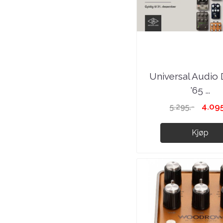
Universal Audio
'65 ...
4.095
5.295,-
Kjøp