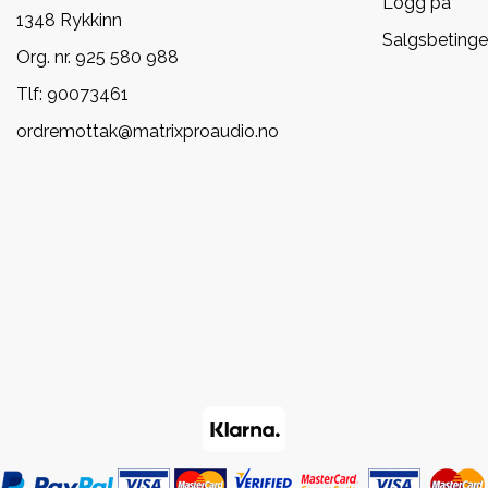
Logg på
1348 Rykkinn
Salgsbetinge
Org. nr. 925 580 988
Tlf:
90073461
ordremottak@matrixproaudio.no