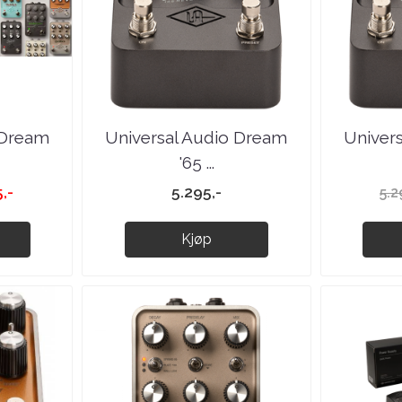
 Dream
Universal Audio Dream
Univer
'65 ...
,-
5.295,-
5.2
Kjøp