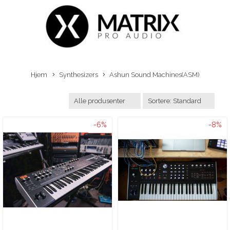
Hjem
Synthesizers
Ashun Sound Machines(ASM)
-6%
-8%