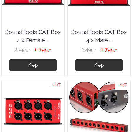
SoundTools CAT Box
SoundTools CAT Box
4 x Female ...
4 x Male ...
1.695,-
1.795,-
2.495,-
2.495,-
Kjøp
Kjøp
-20%
-14%