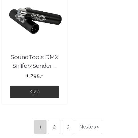
SoundTools DMX
Sniffer/Sender ...
1.295,-
Kjøp
1
2
3
Neste >>