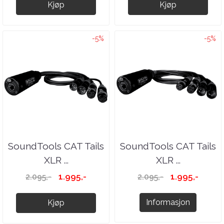
Kjøp
Kjøp
-5%
-5%
SoundTools CAT Tails
SoundTools CAT Tails
XLR ...
XLR ...
1.995,-
1.995,-
2.095,-
2.095,-
Informasjon
Kjøp