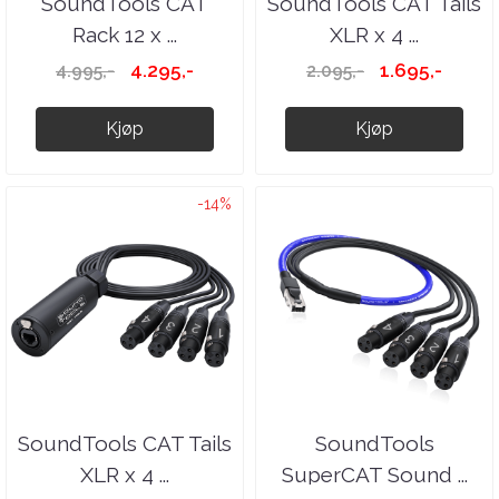
SoundTools CAT
SoundTools CAT Tails
Rack 12 x ...
XLR x 4 ...
4.295,-
1.695,-
4.995,-
2.095,-
Kjøp
Kjøp
-14%
SoundTools CAT Tails
SoundTools
XLR x 4 ...
SuperCAT Sound ...