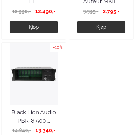
TT ...
Auteur MKII ...
12.490,-
2.795,-
12.990,-
3.395,-
Kjøp
Kjøp
-10%
Black Lion Audio
PBR-8 500 ...
13.340,-
14.840,-