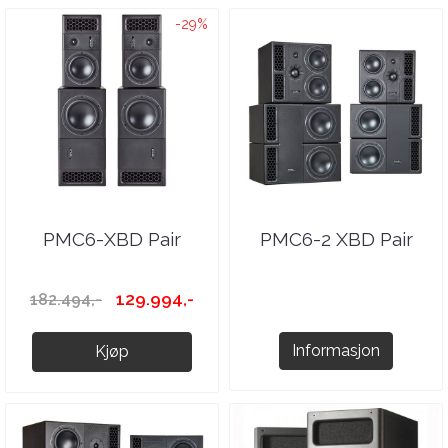
-29%
PMC6-XBD Pair
PMC6-2 XBD Pair
129.994,-
182.494,-
Informasjon
Kjøp