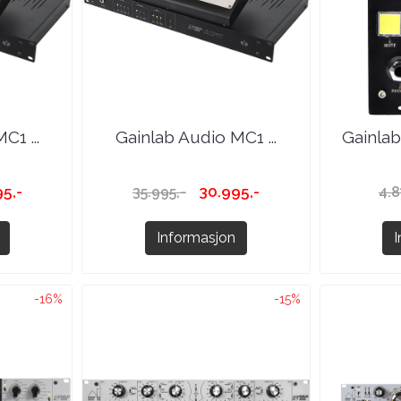
C1 ...
Gainlab Audio MC1 ...
Gainla
5,-
30.995,-
35.995,-
4.8
Informasjon
-16%
-15%