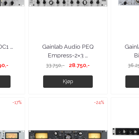
1 ...
Gainlab Audio PEQ
Gain
Empress-2×3 ...
Bi
90,-
28.750,-
33.750,-
36.2
Kjøp
-17%
-24%