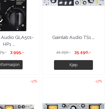
b Audio GLA501-
Gainlab Audio TS1 ...
HP1 ...
3.995,-
35.490,-
75,-
41.250,-
Informasjon
Kjøp
-17%
-17%