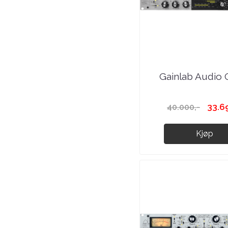
Gainlab Audio OC
33.6
40.000,-
Kjøp