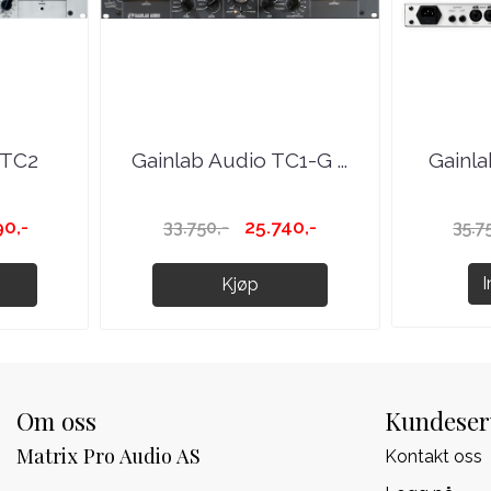
 TC2
Gainlab Audio TC1-G ...
Gainl
0,-
25.740,-
33.750,-
35.7
Kjøp
Om oss
Kundeser
Matrix Pro Audio AS
Kontakt oss