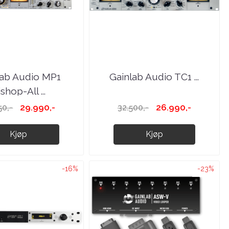
lab Audio MP1
Gainlab Audio TC1 ...
shop-All ...
29.990,-
26.990,-
50,-
32.500,-
Kjøp
Kjøp
-16%
-23%