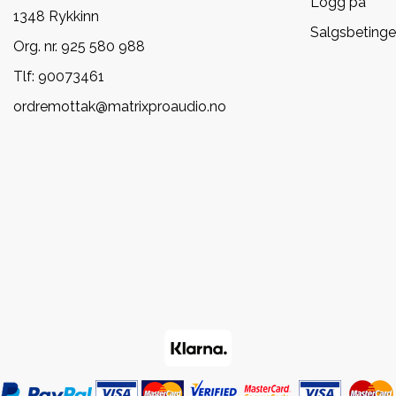
Logg på
1348 Rykkinn
Salgsbetinge
Org. nr. 925 580 988
Tlf:
90073461
ordremottak@matrixproaudio.no