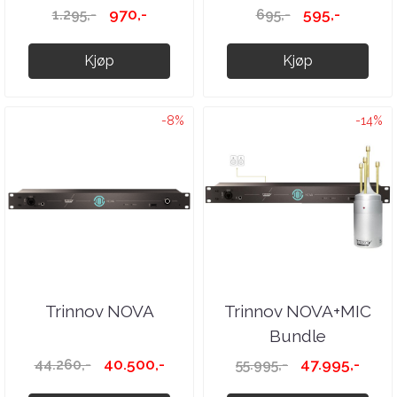
970,-
595,-
1.295,-
695,-
Kjøp
Kjøp
-8%
-14%
Trinnov NOVA
Trinnov NOVA+MIC
Bundle
40.500,-
47.995,-
44.260,-
55.995,-