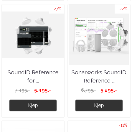
-27%
-22%
SoundID Reference
Sonarworks SoundID
for ...
Reference ...
5.495,-
5.295,-
7.495,-
6.795,-
Kjøp
Kjøp
-11%