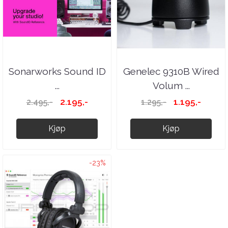
Sonarworks Sound ID
Genelec 9310B Wired
...
Volum ...
2.195,-
1.195,-
2.495,-
1.295,-
Kjøp
Kjøp
-23%