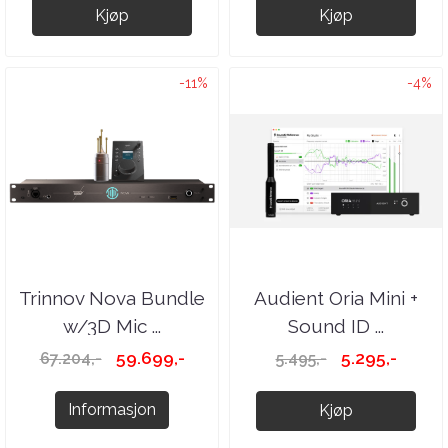
Kjøp
Kjøp
-11%
-4%
Trinnov Nova Bundle
Audient Oria Mini +
w/3D Mic ...
Sound ID ...
59.699,-
5.295,-
67.204,-
5.495,-
Informasjon
Kjøp