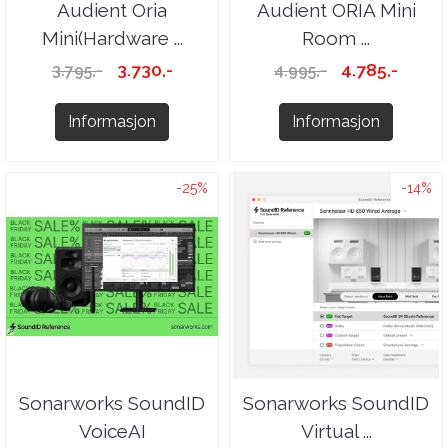
Audient Oria
Audient ORIA Mini
Mini(Hardware ...
Room ...
3.730,-
4.785,-
3.795,-
4.995,-
Informasjon
Informasjon
-25%
-14%
Sonarworks SoundID
Sonarworks SoundID
VoiceAI
Virtual ...