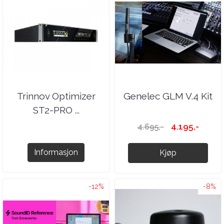
Trinnov Optimizer
Genelec GLM V.4 Kit
ST2-PRO ...
4.195,-
4.695,-
Informasjon
Kjøp
-12%
-8%