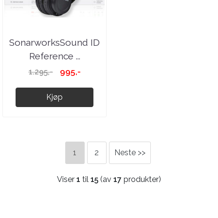
SonarworksSound ID
Reference ...
995,-
1.295,-
Kjøp
1
2
Neste >>
Viser
1
til
15
(av
17
produkter)