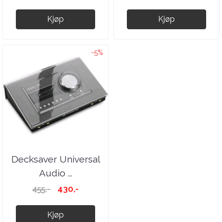
Kjøp
Kjøp
-5%
Decksaver Universal
Audio ...
430,-
455,-
Kjøp