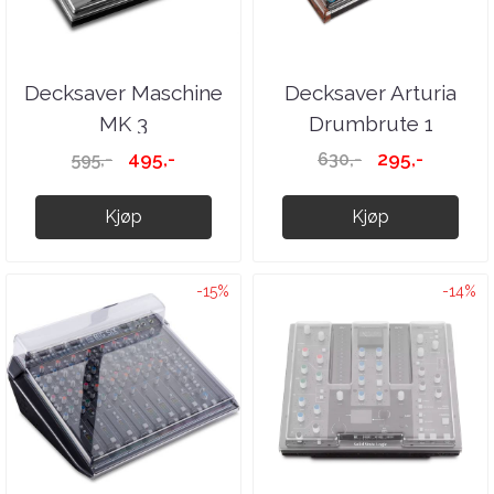
Decksaver Maschine
Decksaver Arturia
MK 3
Drumbrute 1
495,-
295,-
595,-
630,-
Kjøp
Kjøp
-15%
-14%