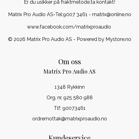
Er du usikker på fraktmetode,ta kontakt!
Matrix Pro Audio AS-Tel:
9007 3461
- matrix@online.no
www.facebook.com/matrixproaudio
© 2026 Matrix Pro Audio AS - Powered by
Mystore.no
Om oss
Matrix Pro Audio AS
1348 Rykkinn
Org. nr. 925 580 988
Tlf:
90073461
ordremottak@matrixproaudio.no
Kundeservice