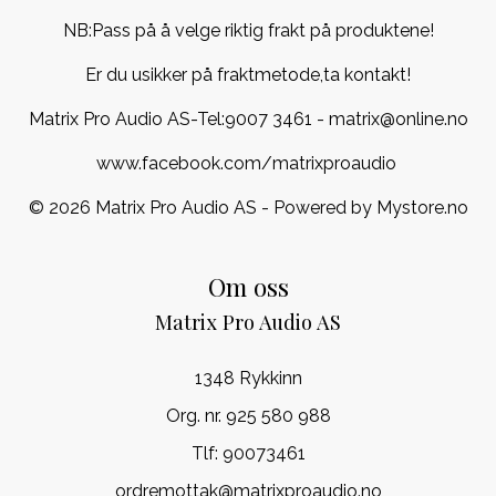
NB:Pass på å velge riktig frakt på produktene!
Er du usikker på fraktmetode,ta kontakt!
Matrix Pro Audio AS-Tel:
9007 3461
- matrix@online.no
www.facebook.com/matrixproaudio
© 2026 Matrix Pro Audio AS - Powered by
Mystore.no
Om oss
Matrix Pro Audio AS
1348 Rykkinn
Org. nr. 925 580 988
Tlf:
90073461
ordremottak@matrixproaudio.no