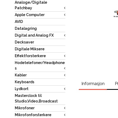
Analoge/Digitale
Patchbay
Apple Computer
AVID
Datalagring
Digital and Analog FX
Decksaver
Digitale Miksere
Effektforsterkere
Hodetelefoner/Headphone
s
Kabler
Keyboards
Informasjon
P
Lydkort
Masterclock til
Studio,Video,Broadcast
Mikrofoner
Mikrofonforsterkere