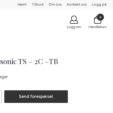
Hjem
Tilbud
Om oss
Kontakt oss
Logg på
0
Logg inn
Handlekurv
sonic TS – 2C –TB
lager
Send forespørsel