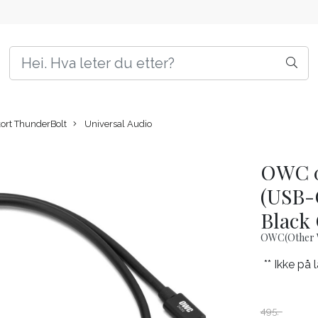
ort ThunderBolt
Universal Audio
OWC 0.
(USB-
Black 
OWC(Other 
** Ikke på 
495,-