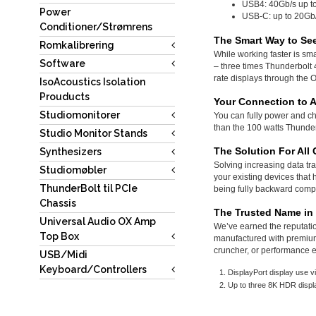
USB4: 40Gb/s up t
Power
USB-C: up to 20Gb
Conditioner/Strømrens
The Smart Way to Se
Romkalibrering
While working faster is sm
Software
– three times Thunderbolt 4
rate displays through the 
IsoAcoustics Isolation
Prouducts
Your Connection to 
Studiomonitorer
You can fully power and ch
than the 100 watts Thunderb
Studio Monitor Stands
The Solution For Al
Synthesizers
Solving increasing data t
Studiomøbler
your existing devices that 
ThunderBolt til PCIe
being fully backward comp
Chassis
The Trusted Name in
Universal Audio OX Amp
We’ve earned the reputati
Top Box
manufactured with premium m
cruncher, or performance e
USB/Midi
Keyboard/Controllers
DisplayPort display use 
Up to three 8K HDR disp