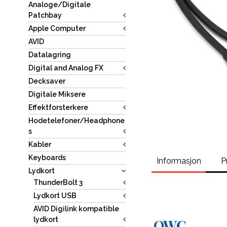
Analoge/Digitale
Patchbay
Apple Computer
AVID
Datalagring
Digital and Analog FX
Decksaver
Digitale Miksere
Effektforsterkere
Hodetelefoner/Headphone
s
Kabler
Keyboards
Informasjon
P
Lydkort
ThunderBolt 3
Lydkort USB
AVID Digilink kompatible
lydkort
OWC