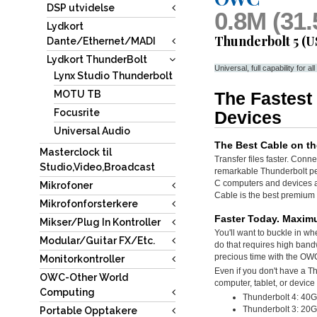
DSP utvidelse
0.8M (31.
Lydkort
Thunderbolt 5 (U
Dante/Ethernet/MADI
Lydkort ThunderBolt
Universal, full capability fo
Lynx Studio Thunderbolt
The Fastest
MOTU TB
Focusrite
Devices
Universal Audio
The Best Cable on the
Masterclock til
Transfer files faster. Con
Studio,Video,Broadcast
remarkable Thunderbolt per
C computers and devices a
Mikrofoner
Cable is the best premium 
Mikrofonforsterkere
Faster Today. Maximu
Mikser/Plug In Kontroller
You'll want to buckle in w
Modular/Guitar FX/Etc.
do that requires high band
precious time with the OW
Monitorkontroller
Even if you don't have a T
OWC-Other World
computer, tablet, or devic
Computing
Thunderbolt 4: 40G
Thunderbolt 3: 20G
Portable Opptakere