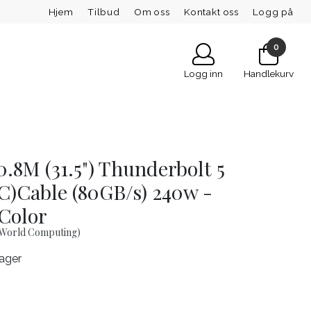
Hjem
Tilbud
Om oss
Kontakt oss
Logg på
0
Logg inn
Handlekurv
8M (31.5") Thunderbolt 5
C)Cable (80GB/s) 240w -
Color
World Computing)
lager