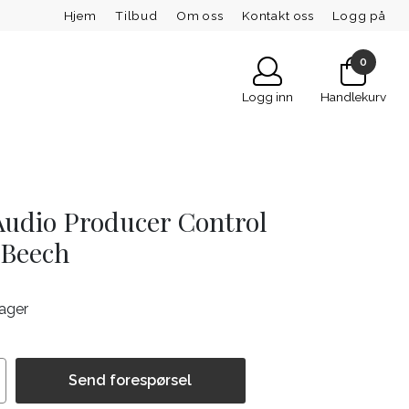
Hjem
Tilbud
Om oss
Kontakt oss
Logg på
0
Logg inn
Handlekurv
Audio Producer Control
/Beech
lager
Send forespørsel