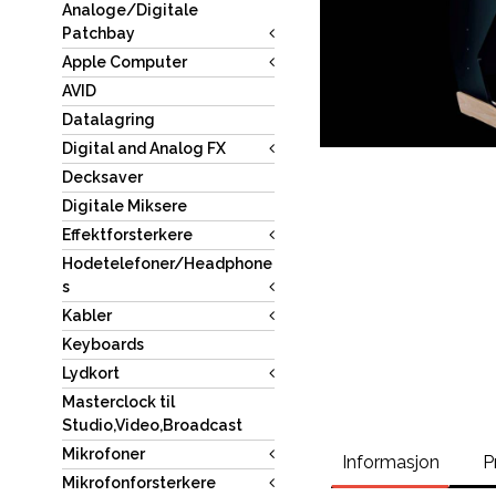
Analoge/Digitale
Patchbay
Apple Computer
AVID
Datalagring
Digital and Analog FX
Decksaver
Digitale Miksere
Effektforsterkere
Hodetelefoner/Headphone
s
Kabler
Keyboards
Lydkort
Masterclock til
Studio,Video,Broadcast
Mikrofoner
Informasjon
P
Mikrofonforsterkere