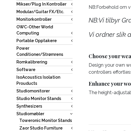
Mikser/Plug In Kontroller
NB:Forbehold om va
Modular/Guitar FX/Etc.
NB:Vi tilbyr Gr
Monitorkontroller
OWC-Other World
Vi ordner slik 
Computing
Portable Opptakere
Power
Conditioner/Strømrens
Choose your we
Romkalibrering
Design your own work
Software
controllers effortle
IsoAcoustics Isolation
Enhance your wo
Prouducts
Studiomonitorer
The height-adjustab
Studio Monitor Stands
Synthesizers
Studiomøbler
Toweronic Monitor Stands
Zaor Studio Furniture