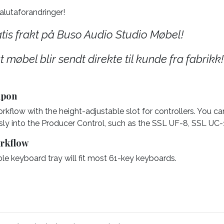
lutaforandringer!
atis frakt på Buso Audio Studio Møbel!
at møbel blir sendt direkte til kunde fra fabrikk!
apon
flow with the height-adjustable slot for controllers. You can 
ssly into the Producer Control, such as the SSL UF-8, SSL UC-1,
rkflow
le keyboard tray will fit most 61-key keyboards.