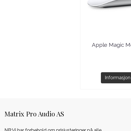
Apple Magic 
Informasjon
Matrix Pro Audio AS
NB:Vi har forbehold om prisjusteringer på alle