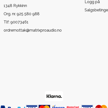
Logg på
1348 Rykkinn
Salgsbetinge
Org. nr. 925 580 988
Tlf:
90073461
ordremottak@matrixproaudio.no